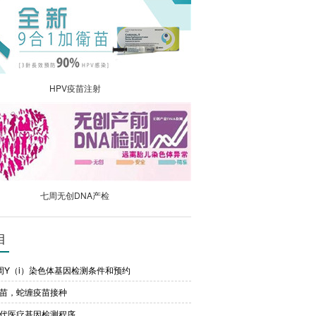
HPV疫苗注射
七周无创DNA产检
目
周Y（i）染色体基因检测条件和预约
苗，蛇缠疫苗接种
代医疗基因检测程序