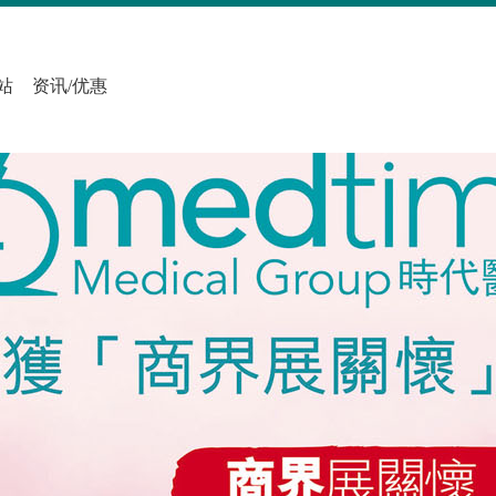
站
资讯/优惠