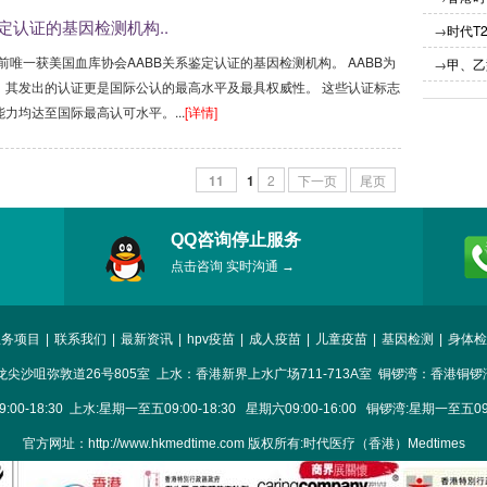
定认证的基因检测机构..
→
时代T
前唯一获美国血库协会AABB关系鉴定认证的基因检测机构。 AABB为
→
甲、乙
，其发出的认证更是国际公认的最高水平及最具权威性。 这些认证标志
力均达至国际最高认可水平。...
[详情]
11
1
2
下一页
尾页
QQ咨询停止服务
点击咨询 实时沟通 →
服务项目
|
联系我们
|
最新资讯
|
hpv疫苗
|
成人疫苗
|
儿童疫苗
|
基因检测
|
身体检
尖沙咀弥敦道26号805室 上水：香港新界上水广场711-713A室 铜锣湾：香港铜锣
18:30 上水:星期一至五09:00-18:30 星期六09:00-16:00 铜锣湾:星期一至五09:00
官方网址：http://www.hkmedtime.com 版权所有:时代医疗（香港）Medtimes