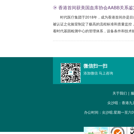
香港首间获美国血库协会AABB关系鉴
时代医疗集团于2018年，成为香港首间亦是目
被认证之化验室制定了极高的流程标准和质量监控
着时代基因检测中心的管理体系，设备条件和技术能
微信扫一扫
添加微信 马上咨询
关于我们
|
尖沙咀：香港九龙
办公时间：尖沙咀:星期一至六09:00-