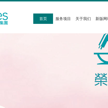
首页
服务项目
关于我们
新版网